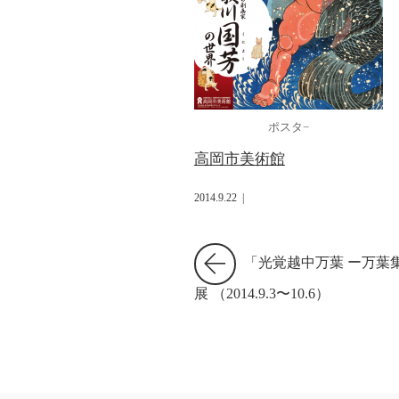
ポスタ−
高岡市美術館
2014.9.22
|
「光覚越中万葉 ー万葉
展 （2014.9.3〜10.6）