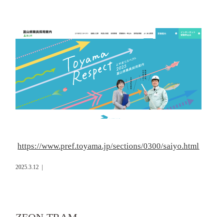
https://www.pref.toyama.jp/sections/0300/saiyo.html
2025.3.12
|