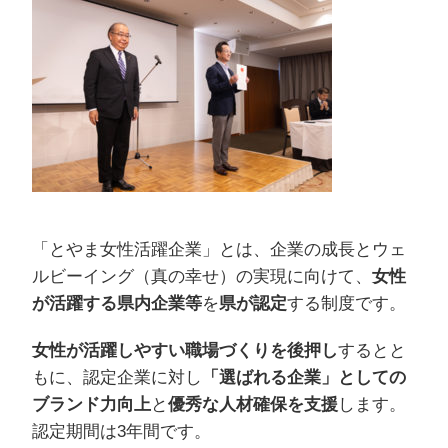
企業の成長とウェ
「とやま女性活躍企業」とは、
ルビーイング（
真の幸せ）の実現に向けて、
女性
が活躍する県内企業等
を
県が認定
する制度です。
女性が活躍しやすい職場づくりを後押し
するとと
もに、
認定企業に対し
「選ばれる企業」としての
ブランド力向上
と
優秀な
人材確保を支援
します。
認定期間は3年間です。