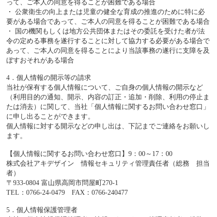
って、ご本人の同意を得ることが困難である場合
・ 公衆衛生の向上または児童の健全な育成の推進のために特に必
要がある場合であって、ご本人の同意を得ることが困難である場合
・ 国の機関もしくは地方公共団体またはその委託を受けた者が法
令の定める事務を遂行することに対して協力する必要がある場合で
あって、ご本人の同意を得ることにより当該事務の遂行に支障を及
ぼすおそれがある場合
4．個人情報の開示等の請求
当社が保有する個人情報について、ご自身の個人情報の開示など
（利用目的の通知、開示、内容の訂正・追加・削除、利用の停止ま
たは消去）に関して、当社「個人情報に関するお問い合わせ窓口」
に申し出ることができます。
個人情報に対する開示などの申し出は、下記までご連絡をお願いし
ます。
【個人情報に関するお問い合わせ窓口】9：00～17：00
株式会社アキデザイン 情報セキュリティ管理責任者（総務 担当
者）
〒933-0804 富山県高岡市問屋町270-1
TEL：0766-24-0479 FAX：0766-240477
5．個人情報保護管理者